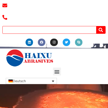
E-Mail:
3241038404@qq.com
Tel.: +8618039336686
Deutsch