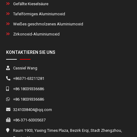
Gefällte Kieselsäure
Tafelförmiges Aluminiumoxid
Weißes geschmolzenes Aluminiumoxid
Zirkonoxid-Aluminiumoxid
KONTAKTIEREN SIE UNS
Cassiel Wang
+86371-63211281
+86 18039336686
+86 18039336686
3241038404@qq.com
+86-371-60305637
Raum 1903, Yaxing Times Plaza, Bezirk Erqi, Stadt Zhengzhou,