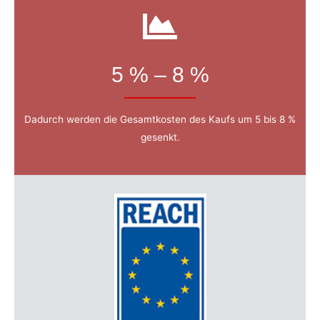
5 % – 8 %
Dadurch werden die Gesamtkosten des Kaufs um 5 bis 8 %
gesenkt.