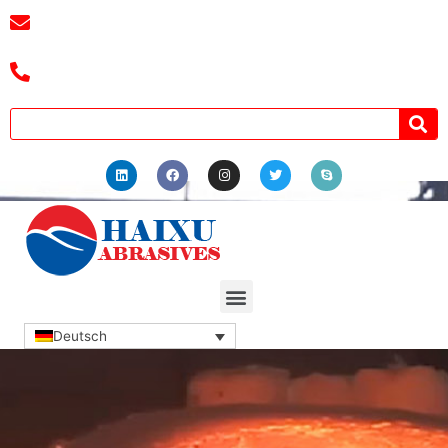
E-Mail:
3241038404@qq.com
Tel.: +8618039336686
Deutsch