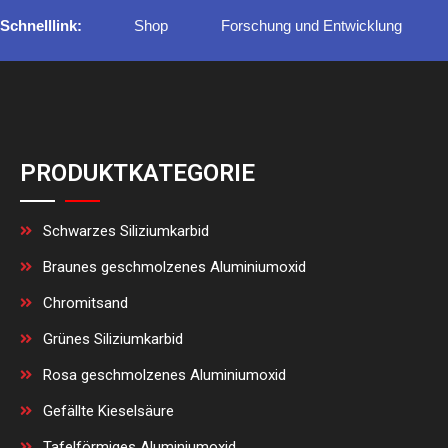
Shop
Forschung und Entwicklung
Schnelllink:
PRODUKTKATEGORIE
Schwarzes Siliziumkarbid
Braunes geschmolzenes Aluminiumoxid
Chromitsand
Grünes Siliziumkarbid
Rosa geschmolzenes Aluminiumoxid
Gefällte Kieselsäure
Tafelförmiges Aluminiumoxid