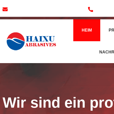
E-Mail:
3241038404@qq.com
Tel.: +86
HEIM
P
NACHR
Wir sind ein pro