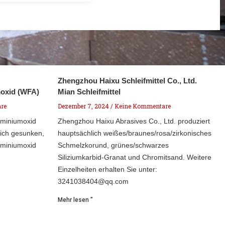
Zhengzhou Haixu Schleifmittel Co., Ltd.
oxid (WFA)
Mian Schleifmittel
re
Dezember 7, 2024
Keine Kommentare
uminiumoxid
Zhengzhou Haixu Abrasives Co., Ltd. produziert
ich gesunken,
hauptsächlich weißes/braunes/rosa/zirkonisches
uminiumoxid
Schmelzkorund, grünes/schwarzes
Siliziumkarbid-Granat und Chromitsand. Weitere
Einzelheiten erhalten Sie unter:
3241038404@qq.com
Mehr lesen "