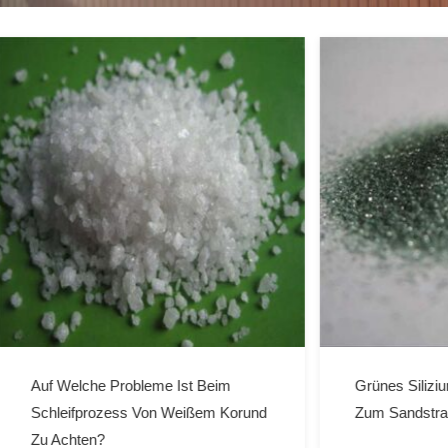
he Probleme Ist Beim
Grünes Siliziumkarbid-Kör
prozess Von Weißem Korund
Zum Sandstrahlen
en?