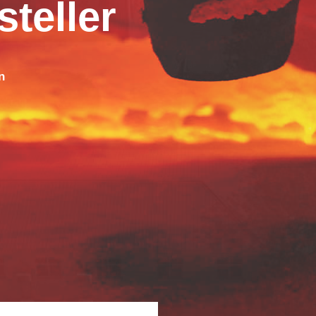
steller
n