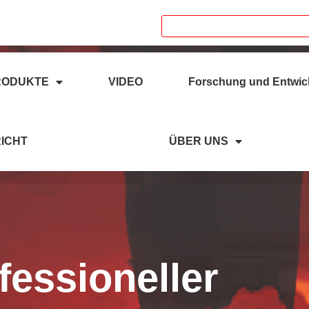
18039336686
RODUKTE
VIDEO
Forschung und Entwic
ICHT
ÜBER UNS
fessioneller