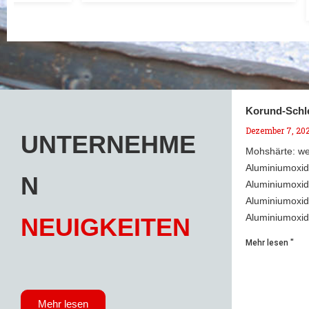
Korund-Schle
Dezember 7, 20
UNTERNEHME
Mohshärte: w
Aluminiumoxid
N
Aluminiumoxi
Aluminiumoxid
Aluminiumoxid
NEUIGKEITEN
Mehr lesen "
Mehr lesen