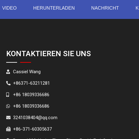
VIDEO
HERUNTERLADEN
NACHRICHT
K
KONTAKTIEREN SIE UNS
Cassiel Wang
+86371-63211281
+86 18039336686
+86 18039336686
3241038404@qq.com
+86-371-60305637