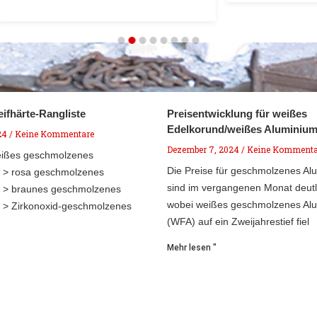
ifhärte-Rangliste
Preisentwicklung für weißes
Edelkorund/weißes Aluminium
24
Keine Kommentare
Dezember 7, 2024
Keine Kommenta
eißes geschmolzenes
Die Preise für geschmolzenes Al
 > rosa geschmolzenes
sind im vergangenen Monat deutl
d > braunes geschmolzenes
wobei weißes geschmolzenes Al
 > Zirkonoxid-geschmolzenes
(WFA) auf ein Zweijahrestief fiel
Mehr lesen "