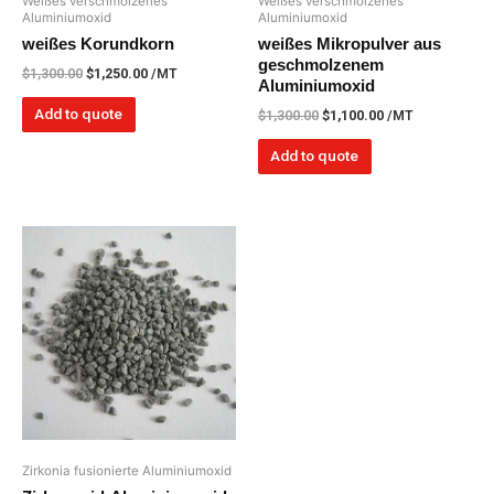
Weißes verschmolzenes
Weißes verschmolzenes
Aluminiumoxid
Aluminiumoxid
weißes Korundkorn
weißes Mikropulver aus
geschmolzenem
$
1,300.00
$
1,250.00
/MT
Aluminiumoxid
Add to quote
$
1,300.00
$
1,100.00
/MT
Add to quote
Zirkonia fusionierte Aluminiumoxid