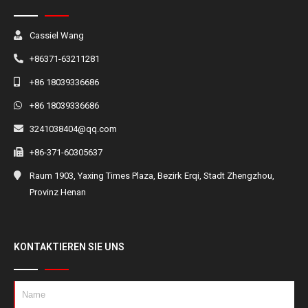
Cassiel Wang
+86371-63211281
+86 18039336686
+86 18039336686
3241038404@qq.com
+86-371-60305637
Raum 1903, Yaxing Times Plaza, Bezirk Erqi, Stadt Zhengzhou,
Provinz Henan
KONTAKTIEREN SIE UNS