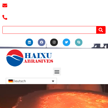
E-Mail:
3241038404@qq.com
Tel.: +8618039336686
Deutsch