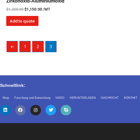
Zirkonoxid-Aluminiumoxid
$
1,300.00
$
1,150.00
/MT
Add to quote
←
1
2
3
Schnelllink:
Shop
Forschung und Entwicklung
VIDEO
HERUNTERLADEN
NACHRICHT
KONTAKT