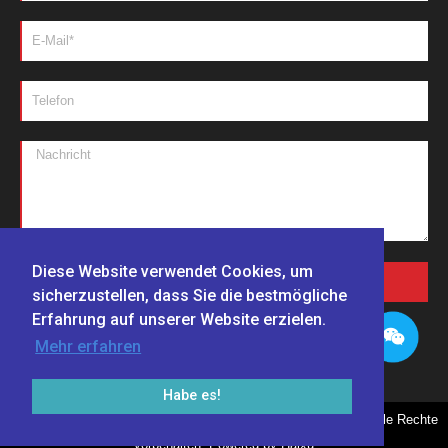
Diese Website verwendet Cookies, um
NACHRICHTEN SENDEN
sicherzustellen, dass Sie die bestmögliche
Erfahrung auf unserer Website erzielen.
Mehr erfahren
Habe es!
Copyright © 1999-2024 Zhengzhou Haixu Abrasives Co., Ltd., Alle Rechte
vorbehalten. Powered by Haixu