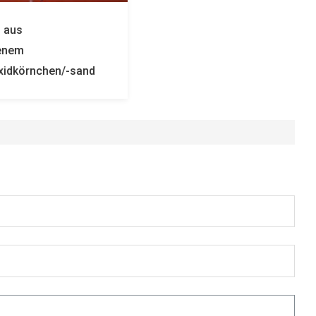
weißes geschmolzenes
Aluminiumoxid-Polier- und
/-sand
Schleifmikropulver