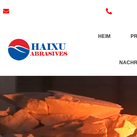
E-Mail:
3241038404@qq.com
Tel.: +86
HEIM
P
NACHR