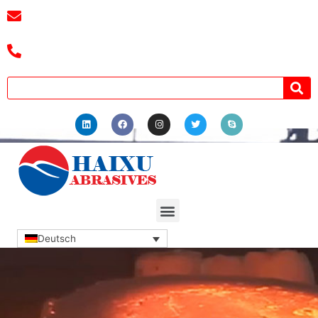
E-Mail:
3241038404@qq.com
Tel.: +8618039336686
Deutsch