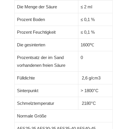
Die Menge der Säure
≤ 2 ml
Prozent Boden
≤ 0,1 %
Prozent Feuchtigkeit
≤ 0,1 %
Die gesinterten
1600℃
Prozentsatz der im Sand
0
vorhandenen freien Säure
Fülldichte
2,6 g/cm3
Sinterpunkt
> 1800°C
Schmelztemperatur
2180°C
Normale Größe
AFS25-35 AFS30-35 AFS35-40 AFS40-45