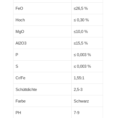
FeO
≤26,5 %
Hoch
≤ 0,30 %
MgO
≤10,0 %
Al2O3
≤15,5 %
P
≤ 0,003 %
S
≤ 0,003 %
Cr/Fe
1,55:1
Schüttdichte
2,5-3
Farbe
Schwarz
PH
7-9