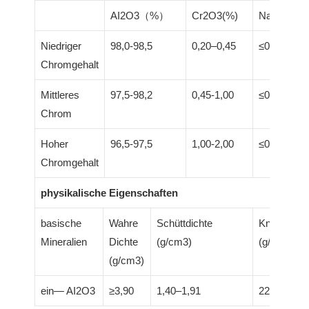
AI2O3（%）
Cr2O3(%)
Na2O(%)
Niedriger
98,0-98,5
0,20–0,45
≤0,6
Chromgehalt
Mittleres
97,5-98,2
0,45-1,00
≤0,7
Chrom
Hoher
96,5-97,5
1,00-2,00
≤0,75
Chromgehalt
physikalische Eigenschaften
basische
Wahre
Schüttdichte
Knoophärt
Mineralien
Dichte
(g/cm3)
(g/mm3)
(g/cm3)
ein— AI2O3
≥3,90
1,40–1,91
2200-2300