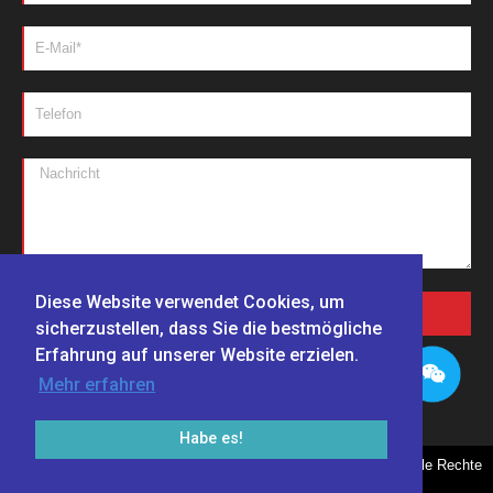
Diese Website verwendet Cookies, um
NACHRICHTEN SENDEN
sicherzustellen, dass Sie die bestmögliche
Erfahrung auf unserer Website erzielen.
Mehr erfahren
Habe es!
Copyright © 1999-2024 Zhengzhou Haixu Abrasives Co., Ltd., Alle Rechte
vorbehalten. Powered by Haixu