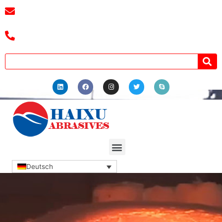
E-Mail:
3241038404@qq.com
Tel.: +8618039336686
Deutsch